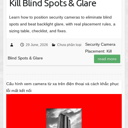
Kill Blind Spots & Glare
Learn how to position security cameras to eliminate blind
spots and beat backlight glare, with real placement rules, a
sizing table, checklist, and fixes.
Security Camera
29 June, 2026
Chưa phân loại
Placement: Kill
Blind Spots & Glare
read more
Cấu hình xem camera từ xa trên điện thoại và cách khắc phục
lỗi mất kết nối