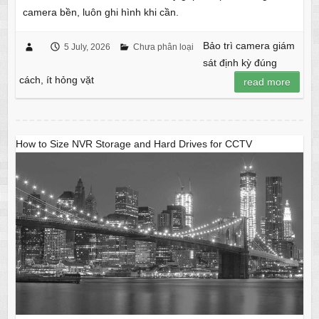
camera bền, luôn ghi hình khi cần.
Bảo trì camera giám
5 July, 2026
Chưa phân loại
sát định kỳ đúng
cách, ít hỏng vặt
read more
How to Size NVR Storage and Hard Drives for CCTV