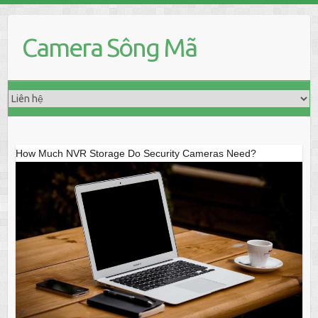
Skip
to
Camera Sông Mã
content
How Much NVR Storage Do Security Cameras Need?