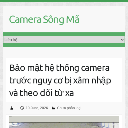
Skip
to
Camera Sông Mã
content
Bảo mật hệ thống camera
trước nguy cơ bị xâm nhập
và theo dõi từ xa
10 June, 2026
Chưa phân loại